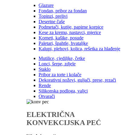
Glazure
Fondan, pribor za fondan
Topinzi, prelivi
Desertne čaše
Podmetači, kutije, papirne korpice
Kese za kremu, nastavci, mjerice
Korneti, kašike, posude
Paletari, špahtle, hvataljke
Kalupi, plehovi, kolica, rešetka za hlađenje
Mutilice, cjediljke, četke
Lonci, šerpe, zdjele
Staklo
Pribor za torte i kolače
Dekorativni noževi, guljači, prese, rezači
Rende
Silikonska podloga, valjci
Otvarači
ELEKTRIČNA
KONVEKCIJSKA PEĆ