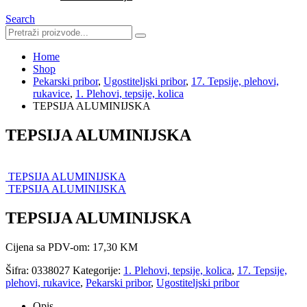
Search
Home
Shop
Pekarski pribor
,
Ugostiteljski pribor
,
17. Tepsije, plehovi,
rukavice
,
1. Plehovi, tepsije, kolica
TEPSIJA ALUMINIJSKA
TEPSIJA ALUMINIJSKA
TEPSIJA ALUMINIJSKA
TEPSIJA ALUMINIJSKA
TEPSIJA ALUMINIJSKA
Cijena sa PDV-om:
17,30
KM
Šifra:
0338027
Kategorije:
1. Plehovi, tepsije, kolica
,
17. Tepsije,
plehovi, rukavice
,
Pekarski pribor
,
Ugostiteljski pribor
Opis