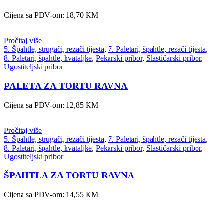
Cijena sa PDV-om:
18,70
KM
Pročitaj više
5. Špahtle, strugači, rezači tijesta
,
7. Paletari, špahtle, rezači tijesta
,
8. Paletari, špahtle, hvataljke
,
Pekarski pribor
,
Slastičarski pribor
,
Ugostiteljski pribor
PALETA ZA TORTU RAVNA
Cijena sa PDV-om:
12,85
KM
Pročitaj više
5. Špahtle, strugači, rezači tijesta
,
7. Paletari, špahtle, rezači tijesta
,
8. Paletari, špahtle, hvataljke
,
Pekarski pribor
,
Slastičarski pribor
,
Ugostiteljski pribor
ŠPAHTLA ZA TORTU RAVNA
Cijena sa PDV-om:
14,55
KM