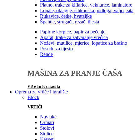
Platno, trake za kiflarice, veknarice, laminatore
Lopate, oklagije, silikonska podloga, valjci, sita
Rukavice, četke, hvataljke
Špahtle, strugači, rezači tijesta
Papirne korpice, papir za pečenje
Aparat, trake za zatvaranje vrećica
Noževi, mutilice, mjerice, lopatice za brašno
Posude za tijesto
Rende
MAŠINA ZA PRANJE ČAŠA
Više Informacija
Oprema za vrtiće i igralište
Block
VRTIĆI
Navlake
Ormari
Stolovi
Stolice
Kreveti