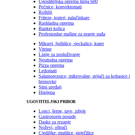
Ugostiteljska oprema linija 600
Pećnice, konvektomati
Roštilji
Friteze, tosteri, palačinkare
Rashladna oprema
Banket kolica
Profesionlne mašine za pranje suđa
Mikseri, ljuštilice, sjeckalice, kuter
Vitrine
Linije za posluživanje
Neutralna oprema
Pizza oprema
Ledomati
Salamoreznice, mikrovalne, grijači za kobasice i
hrenovke
Sitni uređaji
Higijena
UGOSTITELJSKI PRIBOR
Lonci, šerpe, tave, zdjele
Gastronorm posude
Daske za rezanje
Noževi, oštrači
Cjediljke, mutilice, gnječilice