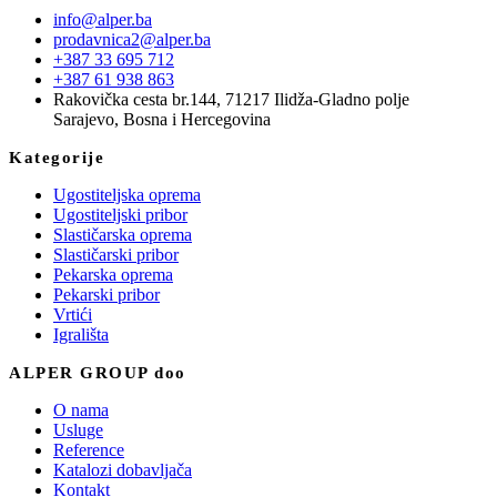
info@alper.ba
prodavnica2@alper.ba
+387 33 695 712
+387 61 938 863
Rakovička cesta br.144, 71217 Ilidža-Gladno polje
Sarajevo, Bosna i Hercegovina
Kategorije
Ugostiteljska oprema
Ugostiteljski pribor
Slastičarska oprema
Slastičarski pribor
Pekarska oprema
Pekarski pribor
Vrtići
Igrališta
ALPER GROUP doo
O nama
Usluge
Reference
Katalozi dobavljača
Kontakt