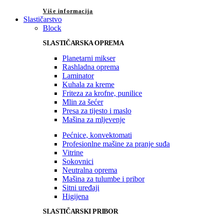
Više informacija
Slastičarstvo
Block
SLASTIČARSKA OPREMA
Planetarni mikser
Rashladna oprema
Laminator
Kuhala za kreme
Friteza za krofne, punilice
Mlin za šećer
Presa za tijesto i maslo
Mašina za mljevenje
Pećnice, konvektomati
Profesionlne mašine za pranje suđa
Vitrine
Sokovnici
Neutralna oprema
Mašina za tulumbe i pribor
Sitni uređaji
Higijena
SLASTIČARSKI PRIBOR