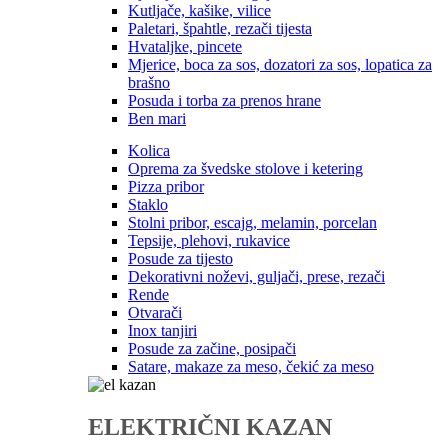
Kutljače, kašike, vilice
Paletari, špahtle, rezači tijesta
Hvataljke, pincete
Mjerice, boca za sos, dozatori za sos, lopatica za
brašno
Posuda i torba za prenos hrane
Ben mari
Kolica
Oprema za švedske stolove i ketering
Pizza pribor
Staklo
Stolni pribor, escajg, melamin, porcelan
Tepsije, plehovi, rukavice
Posude za tijesto
Dekorativni noževi, guljači, prese, rezači
Rende
Otvarači
Inox tanjiri
Posude za začine, posipači
Satare, makaze za meso, čekić za meso
ELEKTRIČNI KAZAN