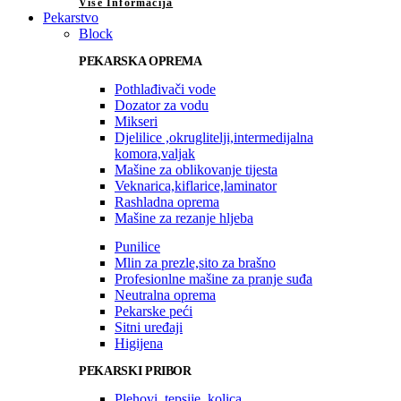
Više Informacija
Pekarstvo
Block
PEKARSKA OPREMA
Pothlađivači vode
Dozator za vodu
Mikseri
Djelilice ,okruglitelji,intermedijalna
komora,valjak
Mašine za oblikovanje tijesta
Veknarica,kiflarice,laminator
Rashladna oprema
Mašine za rezanje hljeba
Punilice
Mlin za prezle,sito za brašno
Profesionlne mašine za pranje suđa
Neutralna oprema
Pekarske peći
Sitni uređaji
Higijena
PEKARSKI PRIBOR
Plehovi, tepsije, kolica