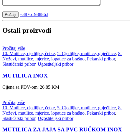
+38761938863
Pošalji
Ostali proizvodi
Pročitaj više
10. Mutilice, cjediljke, četke
,
5. Cjediljke, mutilice, gnječilice
,
8.
Noževi, mutilice, mjerice, lopatice za brašno
,
Pekarski pribor
,
Slastičarski pribor
,
Ugostiteljski pribor
MUTILICA INOX
Cijena sa PDV-om:
26,85
KM
Pročitaj više
10. Mutilice, cjediljke, četke
,
5. Cjediljke, mutilice, gnječilice
,
8.
Noževi, mutilice, mjerice, lopatice za brašno
,
Pekarski pribor
,
Slastičarski pribor
,
Ugostiteljski pribor
MUTILICA ZA JAJA SA PVC RUČKOM INOX