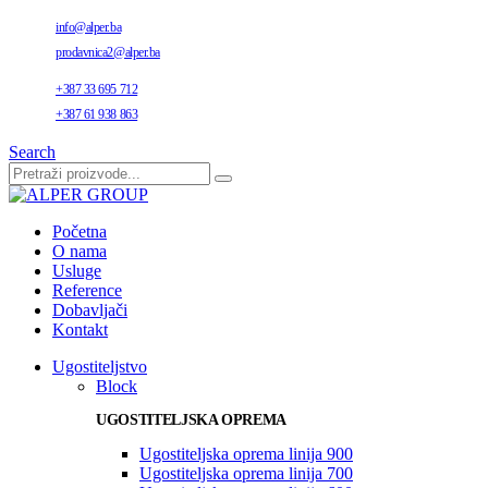
info@alper.ba
prodavnica2@alper.ba
+387 33 695 712
+387 61 938 863
Search
Početna
O nama
Usluge
Reference
Dobavljači
Kontakt
Ugostiteljstvo
Block
UGOSTITELJSKA OPREMA
Ugostiteljska oprema linija 900
Ugostiteljska oprema linija 700