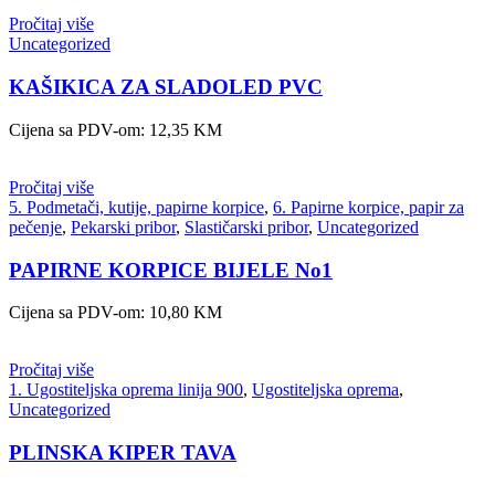
Pročitaj više
Uncategorized
KAŠIKICA ZA SLADOLED PVC
Cijena sa PDV-om:
12,35
KM
Pročitaj više
5. Podmetači, kutije, papirne korpice
,
6. Papirne korpice, papir za
pečenje
,
Pekarski pribor
,
Slastičarski pribor
,
Uncategorized
PAPIRNE KORPICE BIJELE No1
Cijena sa PDV-om:
10,80
KM
Pročitaj više
1. Ugostiteljska oprema linija 900
,
Ugostiteljska oprema
,
Uncategorized
PLINSKA KIPER TAVA