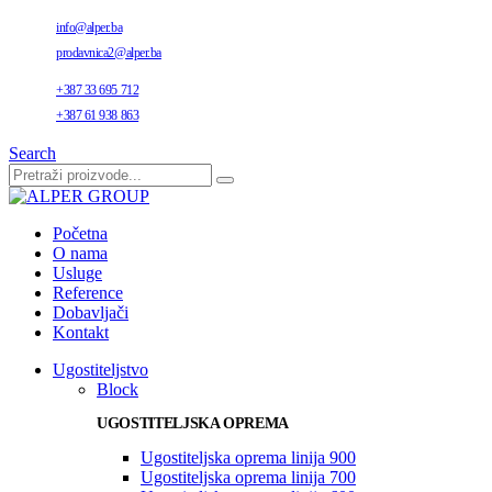
info@alper.ba
prodavnica2@alper.ba
+387 33 695 712
+387 61 938 863
Search
Početna
O nama
Usluge
Reference
Dobavljači
Kontakt
Ugostiteljstvo
Block
UGOSTITELJSKA OPREMA
Ugostiteljska oprema linija 900
Ugostiteljska oprema linija 700