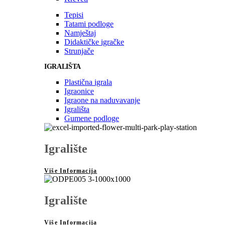
Tepisi
Tatami podloge
Namještaj
Didaktičke igračke
Strunjače
IGRALIŠTA
Plastična igrala
Igraonice
Igraone na naduvavanje
Igrališta
Gumene podloge
Igralište
Više Informacija
Igralište
Više Informacija