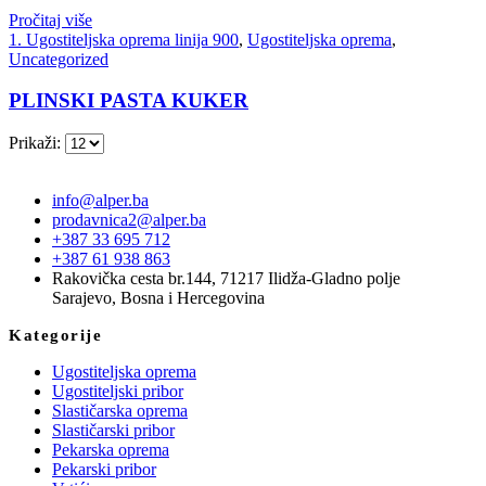
Pročitaj više
1. Ugostiteljska oprema linija 900
,
Ugostiteljska oprema
,
Uncategorized
PLINSKI PASTA KUKER
Prikaži:
info@alper.ba
prodavnica2@alper.ba
+387 33 695 712
+387 61 938 863
Rakovička cesta br.144, 71217 Ilidža-Gladno polje
Sarajevo, Bosna i Hercegovina
Kategorije
Ugostiteljska oprema
Ugostiteljski pribor
Slastičarska oprema
Slastičarski pribor
Pekarska oprema
Pekarski pribor