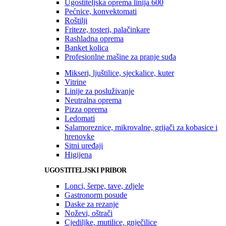
Ugostiteljska oprema linija 600
Pećnice, konvektomati
Roštilji
Friteze, tosteri, palačinkare
Rashladna oprema
Banket kolica
Profesionlne mašine za pranje suđa
Mikseri, ljuštilice, sjeckalice, kuter
Vitrine
Linije za posluživanje
Neutralna oprema
Pizza oprema
Ledomati
Salamoreznice, mikrovalne, grijači za kobasice i
hrenovke
Sitni uređaji
Higijena
UGOSTITELJSKI PRIBOR
Lonci, šerpe, tave, zdjele
Gastronorm posude
Daske za rezanje
Noževi, oštrači
Cjediljke, mutilice, gnječilice