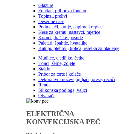
Glazure
Fondan, pribor za fondan
Topinzi, prelivi
Desertne čaše
Podmetači, kutije, papirne korpice
Kese za kremu, nastavci, mjerice
Korneti, kašike, posude
Paletari, špahtle, hvataljke
Kalupi, plehovi, kolica, rešetka za hlađenje
Mutilice, cjediljke, četke
Lonci, šerpe, zdjele
Staklo
Pribor za torte i kolače
Dekorativni noževi, guljači, prese, rezači
Rende
Silikonska podloga, valjci
Otvarači
ELEKTRIČNA
KONVEKCIJSKA PEĆ