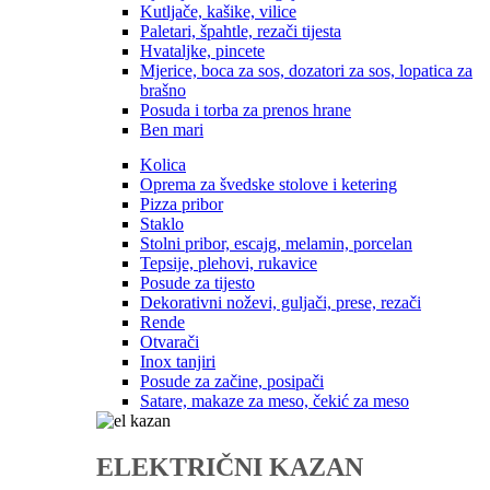
Kutljače, kašike, vilice
Paletari, špahtle, rezači tijesta
Hvataljke, pincete
Mjerice, boca za sos, dozatori za sos, lopatica za
brašno
Posuda i torba za prenos hrane
Ben mari
Kolica
Oprema za švedske stolove i ketering
Pizza pribor
Staklo
Stolni pribor, escajg, melamin, porcelan
Tepsije, plehovi, rukavice
Posude za tijesto
Dekorativni noževi, guljači, prese, rezači
Rende
Otvarači
Inox tanjiri
Posude za začine, posipači
Satare, makaze za meso, čekić za meso
ELEKTRIČNI KAZAN