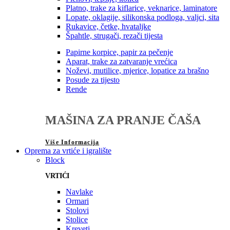
Platno, trake za kiflarice, veknarice, laminatore
Lopate, oklagije, silikonska podloga, valjci, sita
Rukavice, četke, hvataljke
Špahtle, strugači, rezači tijesta
Papirne korpice, papir za pečenje
Aparat, trake za zatvaranje vrećica
Noževi, mutilice, mjerice, lopatice za brašno
Posude za tijesto
Rende
MAŠINA ZA PRANJE ČAŠA
Više Informacija
Oprema za vrtiće i igralište
Block
VRTIĆI
Navlake
Ormari
Stolovi
Stolice
Kreveti