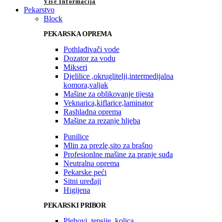
Više Informacija
Pekarstvo
Block
PEKARSKA OPREMA
Pothlađivači vode
Dozator za vodu
Mikseri
Djelilice ,okruglitelji,intermedijalna
komora,valjak
Mašine za oblikovanje tijesta
Veknarica,kiflarice,laminator
Rashladna oprema
Mašine za rezanje hljeba
Punilice
Mlin za prezle,sito za brašno
Profesionlne mašine za pranje suđa
Neutralna oprema
Pekarske peći
Sitni uređaji
Higijena
PEKARSKI PRIBOR
Plehovi, tepsije, kolica