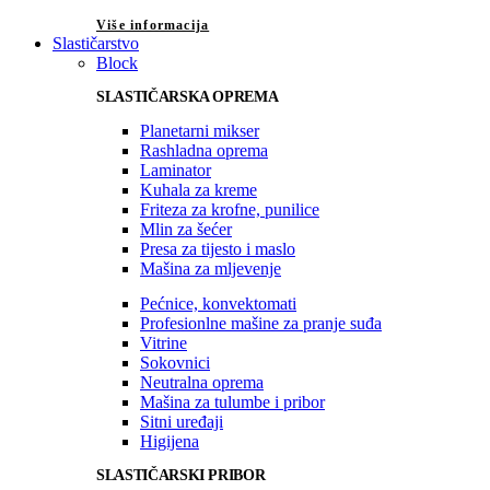
Više informacija
Slastičarstvo
Block
SLASTIČARSKA OPREMA
Planetarni mikser
Rashladna oprema
Laminator
Kuhala za kreme
Friteza za krofne, punilice
Mlin za šećer
Presa za tijesto i maslo
Mašina za mljevenje
Pećnice, konvektomati
Profesionlne mašine za pranje suđa
Vitrine
Sokovnici
Neutralna oprema
Mašina za tulumbe i pribor
Sitni uređaji
Higijena
SLASTIČARSKI PRIBOR