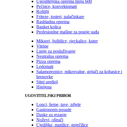
Ugostiteljska oprema linija 600
Pećnice, konvektomati
Roštilji
Friteze, tosteri, palačinkare
Rashladna oprema
Banket kolica
Profesionlne mašine za pranje suđa
Mikseri, ljuštilice, sjeckalice, kuter
Vitrine
Linije za posluživanje
Neutralna oprema
Pizza oprema
Ledomati
Salamoreznice, mikrovalne, grijači za kobasice i
hrenovke
Sitni uređaji
Higijena
UGOSTITELJSKI PRIBOR
Lonci, šerpe, tave, zdjele
Gastronorm posude
Daske za rezanje
Noževi, oštrači
Cjediljke, mutilice, gnječilice