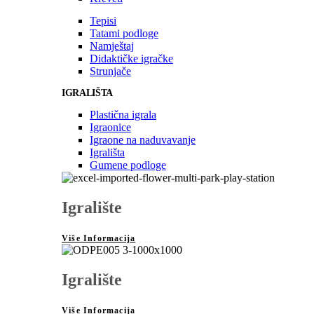
Tepisi
Tatami podloge
Namještaj
Didaktičke igračke
Strunjače
IGRALIŠTA
Plastična igrala
Igraonice
Igraone na naduvavanje
Igrališta
Gumene podloge
Igralište
Više Informacija
Igralište
Više Informacija