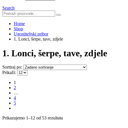
Search
Home
Shop
Ugostiteljski pribor
1. Lonci, šerpe, tave, zdjele
1. Lonci, šerpe, tave, zdjele
Sortiraj po:
Prikaži:
1
2
…
4
5
Prikazujemo 1–12 od 53 rezultata