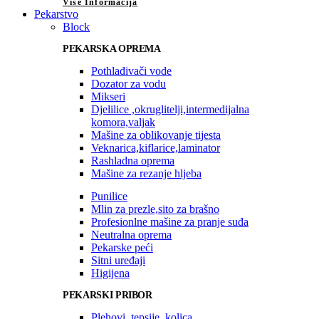
Više Informacija
Pekarstvo
Block
PEKARSKA OPREMA
Pothlađivači vode
Dozator za vodu
Mikseri
Djelilice ,okruglitelji,intermedijalna
komora,valjak
Mašine za oblikovanje tijesta
Veknarica,kiflarice,laminator
Rashladna oprema
Mašine za rezanje hljeba
Punilice
Mlin za prezle,sito za brašno
Profesionlne mašine za pranje suđa
Neutralna oprema
Pekarske peći
Sitni uređaji
Higijena
PEKARSKI PRIBOR
Plehovi, tepsije, kolica