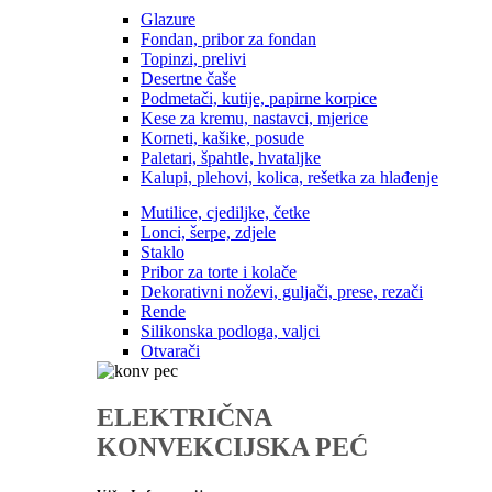
Glazure
Fondan, pribor za fondan
Topinzi, prelivi
Desertne čaše
Podmetači, kutije, papirne korpice
Kese za kremu, nastavci, mjerice
Korneti, kašike, posude
Paletari, špahtle, hvataljke
Kalupi, plehovi, kolica, rešetka za hlađenje
Mutilice, cjediljke, četke
Lonci, šerpe, zdjele
Staklo
Pribor za torte i kolače
Dekorativni noževi, guljači, prese, rezači
Rende
Silikonska podloga, valjci
Otvarači
ELEKTRIČNA
KONVEKCIJSKA PEĆ