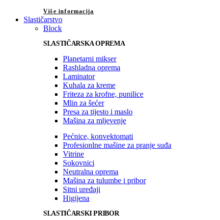
Više informacija
Slastičarstvo
Block
SLASTIČARSKA OPREMA
Planetarni mikser
Rashladna oprema
Laminator
Kuhala za kreme
Friteza za krofne, punilice
Mlin za šećer
Presa za tijesto i maslo
Mašina za mljevenje
Pećnice, konvektomati
Profesionlne mašine za pranje suđa
Vitrine
Sokovnici
Neutralna oprema
Mašina za tulumbe i pribor
Sitni uređaji
Higijena
SLASTIČARSKI PRIBOR