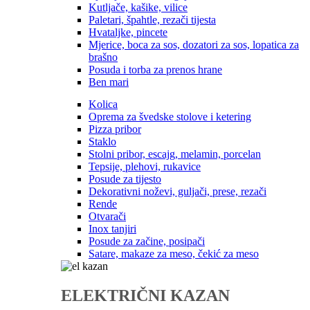
Kutljače, kašike, vilice
Paletari, špahtle, rezači tijesta
Hvataljke, pincete
Mjerice, boca za sos, dozatori za sos, lopatica za
brašno
Posuda i torba za prenos hrane
Ben mari
Kolica
Oprema za švedske stolove i ketering
Pizza pribor
Staklo
Stolni pribor, escajg, melamin, porcelan
Tepsije, plehovi, rukavice
Posude za tijesto
Dekorativni noževi, guljači, prese, rezači
Rende
Otvarači
Inox tanjiri
Posude za začine, posipači
Satare, makaze za meso, čekić za meso
ELEKTRIČNI KAZAN