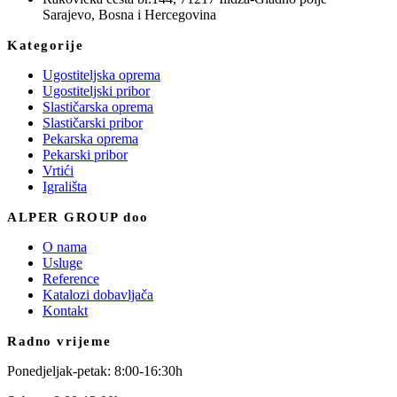
Sarajevo, Bosna i Hercegovina
Kategorije
Ugostiteljska oprema
Ugostiteljski pribor
Slastičarska oprema
Slastičarski pribor
Pekarska oprema
Pekarski pribor
Vrtići
Igrališta
ALPER GROUP doo
O nama
Usluge
Reference
Katalozi dobavljača
Kontakt
Radno vrijeme
Ponedjeljak-petak: 8:00-16:30h