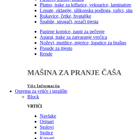
Platno, trake za kiflarice, veknarice, laminatore
Lopate, oklagije, silikonska podloga, valjci, sita
Rukavice, četke, hvataljke
Špahtle, strugači, rezači tijesta
Papirne korpice, papir za pečenje
Aparat, trake za zatvaranje vrećica
Noževi, mutilice, mjerice, lopatice za brašno
Posude za tijesto
Rende
MAŠINA ZA PRANJE ČAŠA
Više Informacija
Oprema za vrtiće i igralište
Block
VRTIĆI
Navlake
Ormari
Stolovi
Stolice
Kreveti