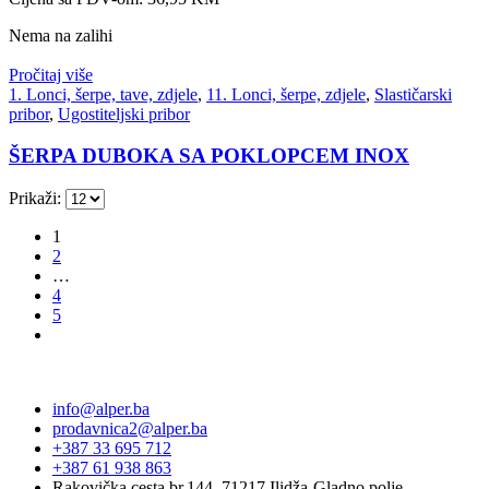
Nema na zalihi
Pročitaj više
1. Lonci, šerpe, tave, zdjele
,
11. Lonci, šerpe, zdjele
,
Slastičarski
pribor
,
Ugostiteljski pribor
ŠERPA DUBOKA SA POKLOPCEM INOX
Prikaži:
1
2
…
4
5
info@alper.ba
prodavnica2@alper.ba
+387 33 695 712
+387 61 938 863
Rakovička cesta br.144, 71217 Ilidža-Gladno polje