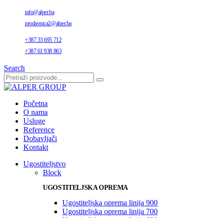
info@alper.ba
prodavnica2@alper.ba
+387 33 695 712
+387 61 938 863
Search
Početna
O nama
Usluge
Reference
Dobavljači
Kontakt
Ugostiteljstvo
Block
UGOSTITELJSKA OPREMA
Ugostiteljska oprema linija 900
Ugostiteljska oprema linija 700