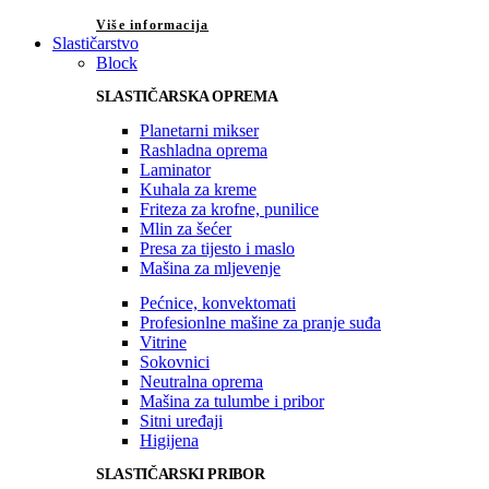
Više informacija
Slastičarstvo
Block
SLASTIČARSKA OPREMA
Planetarni mikser
Rashladna oprema
Laminator
Kuhala za kreme
Friteza za krofne, punilice
Mlin za šećer
Presa za tijesto i maslo
Mašina za mljevenje
Pećnice, konvektomati
Profesionlne mašine za pranje suđa
Vitrine
Sokovnici
Neutralna oprema
Mašina za tulumbe i pribor
Sitni uređaji
Higijena
SLASTIČARSKI PRIBOR