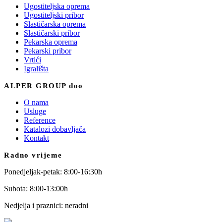
Ugostiteljska oprema
Ugostiteljski pribor
Slastičarska oprema
Slastičarski pribor
Pekarska oprema
Pekarski pribor
Vrtići
Igrališta
ALPER GROUP doo
O nama
Usluge
Reference
Katalozi dobavljača
Kontakt
Radno vrijeme
Ponedjeljak-petak: 8:00-16:30h
Subota: 8:00-13:00h
Nedjelja i praznici: neradni