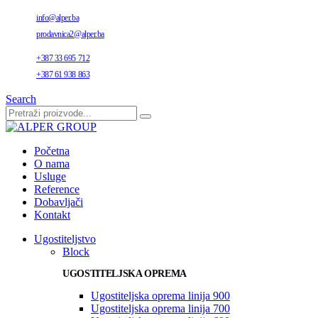
info@alper.ba
prodavnica2@alper.ba
+387 33 695 712
+387 61 938 863
Search
Početna
O nama
Usluge
Reference
Dobavljači
Kontakt
Ugostiteljstvo
Block
UGOSTITELJSKA OPREMA
Ugostiteljska oprema linija 900
Ugostiteljska oprema linija 700