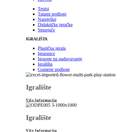
Tepisi
Tatami podloge
Namještaj
Didaktičke igračke
Strunjače
IGRALIŠTA
Plastična igrala
Igraonice
Igraone na naduvavanje
Igrališta
Gumene podloge
Igralište
Više Informacija
Igralište
Više Informacija