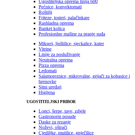
Ugostiteljska oprema linija 600
Pećnice, konvektomati
Roštilji
Friteze, tosteri, palačinkare
Rashladna oprema
Banket kolica
Profesionlne mašine za pranje suđa
Mikseri, ljuštilice, sjeckalice, kuter
Vitrine
Linije za posluživanje
Neutralna oprema
Pizza oprema
Ledomati
Salamoreznice, mikrovalne, grijači za kobasice i
hrenovke
Sitni uređaji
Higijena
UGOSTITELJSKI PRIBOR
Lonci, šerpe, tave, zdjele
Gastronorm posude
Daske za rezanje
Noževi, oštrači
Cjediljke, mutilice, gnječilice