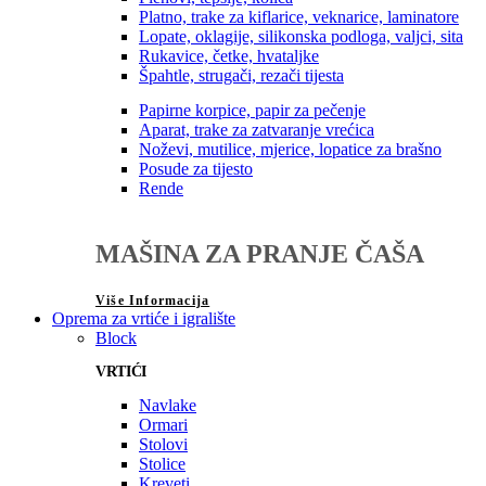
Platno, trake za kiflarice, veknarice, laminatore
Lopate, oklagije, silikonska podloga, valjci, sita
Rukavice, četke, hvataljke
Špahtle, strugači, rezači tijesta
Papirne korpice, papir za pečenje
Aparat, trake za zatvaranje vrećica
Noževi, mutilice, mjerice, lopatice za brašno
Posude za tijesto
Rende
MAŠINA ZA PRANJE ČAŠA
Više Informacija
Oprema za vrtiće i igralište
Block
VRTIĆI
Navlake
Ormari
Stolovi
Stolice
Kreveti