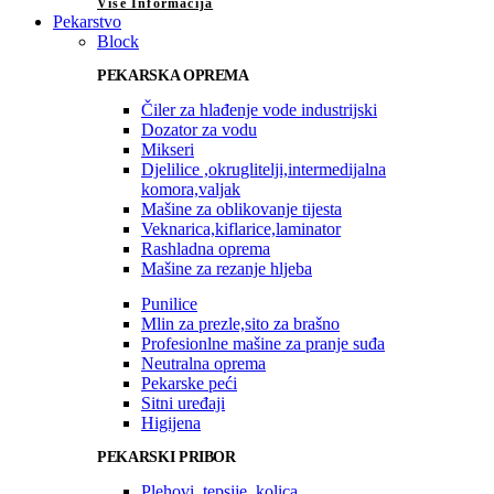
Više Informacija
Pekarstvo
Block
PEKARSKA OPREMA
Čiler za hlađenje vode industrijski
Dozator za vodu
Mikseri
Djelilice ,okruglitelji,intermedijalna
komora,valjak
Mašine za oblikovanje tijesta
Veknarica,kiflarice,laminator
Rashladna oprema
Mašine za rezanje hljeba
Punilice
Mlin za prezle,sito za brašno
Profesionlne mašine za pranje suđa
Neutralna oprema
Pekarske peći
Sitni uređaji
Higijena
PEKARSKI PRIBOR
Plehovi, tepsije, kolica