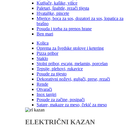
Kutljače, kašike, vilice
Paletari, špahtle, rezači tijesta
Hvataljke, pincete
Mjerice, boca za sos, dozatori za sos, lopatica za
brašno
Posuda i torba za prenos hrane
Ben mari
Kolica
Oprema za švedske stolove i ketering
Pizza pribor
Staklo
Stolni pribor, escajg, melamin, porcelan
Tepsije, plehovi, rukavice
Posude za tijesto
Dekorativni noževi, guljači, prese, rezači
Rende
Otvarači
Inox tanjiri
Posude za začine, posipači
Satare, makaze za meso, čekić za meso
ELEKTRIČNI KAZAN