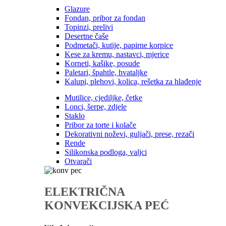
Glazure
Fondan, pribor za fondan
Topinzi, prelivi
Desertne čaše
Podmetači, kutije, papirne korpice
Kese za kremu, nastavci, mjerice
Korneti, kašike, posude
Paletari, špahtle, hvataljke
Kalupi, plehovi, kolica, rešetka za hlađenje
Mutilice, cjediljke, četke
Lonci, šerpe, zdjele
Staklo
Pribor za torte i kolače
Dekorativni noževi, guljači, prese, rezači
Rende
Silikonska podloga, valjci
Otvarači
ELEKTRIČNA
KONVEKCIJSKA PEĆ