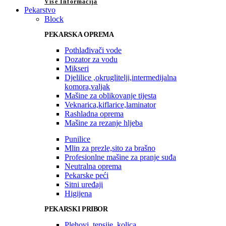
Više Informacija
Pekarstvo
Block
PEKARSKA OPREMA
Pothlađivači vode
Dozator za vodu
Mikseri
Djelilice ,okruglitelji,intermedijalna
komora,valjak
Mašine za oblikovanje tijesta
Veknarica,kiflarice,laminator
Rashladna oprema
Mašine za rezanje hljeba
Punilice
Mlin za prezle,sito za brašno
Profesionlne mašine za pranje suđa
Neutralna oprema
Pekarske peći
Sitni uređaji
Higijena
PEKARSKI PRIBOR
Plehovi, tepsije, kolica