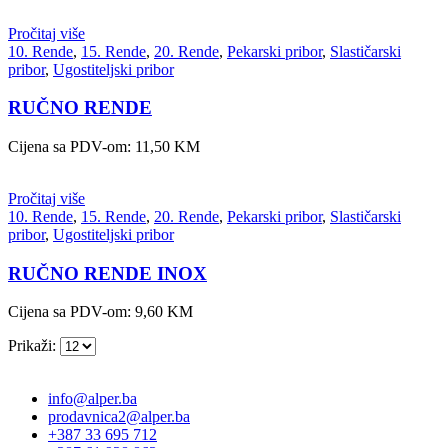
Pročitaj više
10. Rende
,
15. Rende
,
20. Rende
,
Pekarski pribor
,
Slastičarski
pribor
,
Ugostiteljski pribor
RUČNO RENDE
Cijena sa PDV-om:
11,50
KM
Pročitaj više
10. Rende
,
15. Rende
,
20. Rende
,
Pekarski pribor
,
Slastičarski
pribor
,
Ugostiteljski pribor
RUČNO RENDE INOX
Cijena sa PDV-om:
9,60
KM
Prikaži:
info@alper.ba
prodavnica2@alper.ba
+387 33 695 712