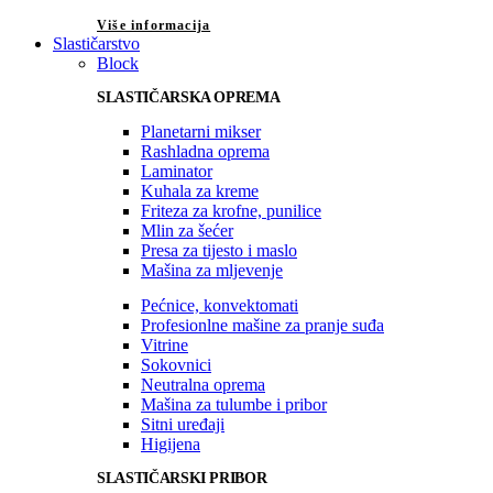
Više informacija
Slastičarstvo
Block
SLASTIČARSKA OPREMA
Planetarni mikser
Rashladna oprema
Laminator
Kuhala za kreme
Friteza za krofne, punilice
Mlin za šećer
Presa za tijesto i maslo
Mašina za mljevenje
Pećnice, konvektomati
Profesionlne mašine za pranje suđa
Vitrine
Sokovnici
Neutralna oprema
Mašina za tulumbe i pribor
Sitni uređaji
Higijena
SLASTIČARSKI PRIBOR