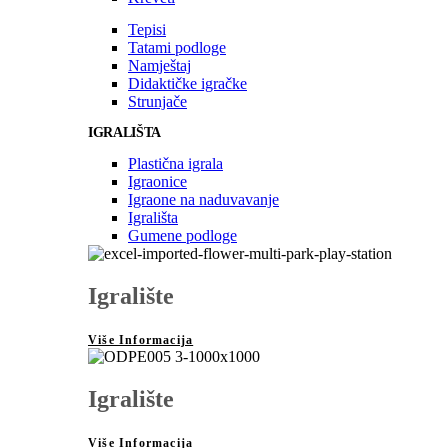
Tepisi
Tatami podloge
Namještaj
Didaktičke igračke
Strunjače
IGRALIŠTA
Plastična igrala
Igraonice
Igraone na naduvavanje
Igrališta
Gumene podloge
Igralište
Više Informacija
Igralište
Više Informacija