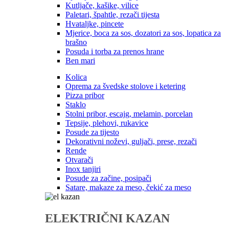
Kutljače, kašike, vilice
Paletari, špahtle, rezači tijesta
Hvataljke, pincete
Mjerice, boca za sos, dozatori za sos, lopatica za
brašno
Posuda i torba za prenos hrane
Ben mari
Kolica
Oprema za švedske stolove i ketering
Pizza pribor
Staklo
Stolni pribor, escajg, melamin, porcelan
Tepsije, plehovi, rukavice
Posude za tijesto
Dekorativni noževi, guljači, prese, rezači
Rende
Otvarači
Inox tanjiri
Posude za začine, posipači
Satare, makaze za meso, čekić za meso
ELEKTRIČNI KAZAN