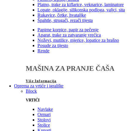
Platno, trake za kiflarice, veknarice, laminatore
Lopate, oklagije, silikonska podloga, valjci, sita
Rukavice, četke, hvataljke
Špahtle, strugači, rezači tijesta
Papirne korpice, papir za pečenje
Aparat, trake za zatvaranje vrećica
Noževi, mutilice, mjerice, lopatice za brašno
Posude za tijesto
Rende
MAŠINA ZA PRANJE ČAŠA
Više Informacija
Oprema za vrtiće i igralište
Block
VRTIĆI
Navlake
Ormari
Stolovi
Stolice
Kreveti