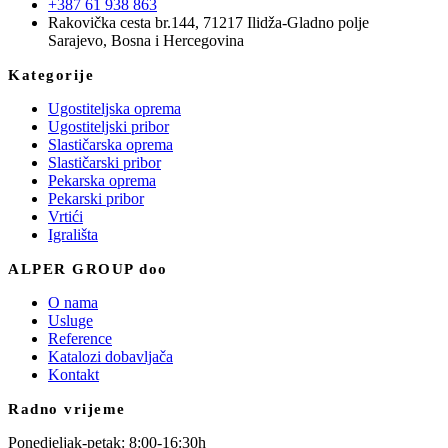
+387 61 938 863
Rakovička cesta br.144, 71217 Ilidža-Gladno polje
Sarajevo, Bosna i Hercegovina
Kategorije
Ugostiteljska oprema
Ugostiteljski pribor
Slastičarska oprema
Slastičarski pribor
Pekarska oprema
Pekarski pribor
Vrtići
Igrališta
ALPER GROUP doo
O nama
Usluge
Reference
Katalozi dobavljača
Kontakt
Radno vrijeme
Ponedjeljak-petak: 8:00-16:30h