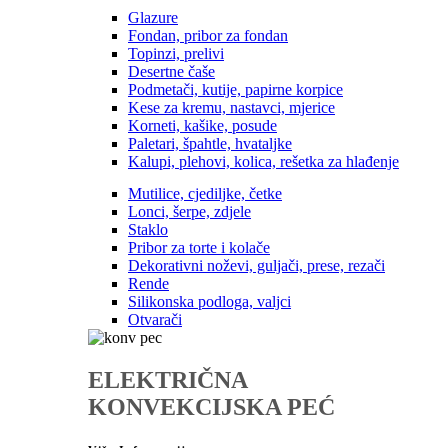
Glazure
Fondan, pribor za fondan
Topinzi, prelivi
Desertne čaše
Podmetači, kutije, papirne korpice
Kese za kremu, nastavci, mjerice
Korneti, kašike, posude
Paletari, špahtle, hvataljke
Kalupi, plehovi, kolica, rešetka za hlađenje
Mutilice, cjediljke, četke
Lonci, šerpe, zdjele
Staklo
Pribor za torte i kolače
Dekorativni noževi, guljači, prese, rezači
Rende
Silikonska podloga, valjci
Otvarači
ELEKTRIČNA
KONVEKCIJSKA PEĆ