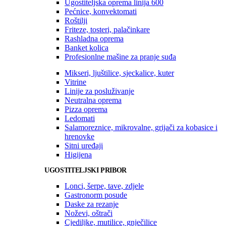
Ugostiteljska oprema linija 600
Pećnice, konvektomati
Roštilji
Friteze, tosteri, palačinkare
Rashladna oprema
Banket kolica
Profesionlne mašine za pranje suđa
Mikseri, ljuštilice, sjeckalice, kuter
Vitrine
Linije za posluživanje
Neutralna oprema
Pizza oprema
Ledomati
Salamoreznice, mikrovalne, grijači za kobasice i
hrenovke
Sitni uređaji
Higijena
UGOSTITELJSKI PRIBOR
Lonci, šerpe, tave, zdjele
Gastronorm posude
Daske za rezanje
Noževi, oštrači
Cjediljke, mutilice, gnječilice