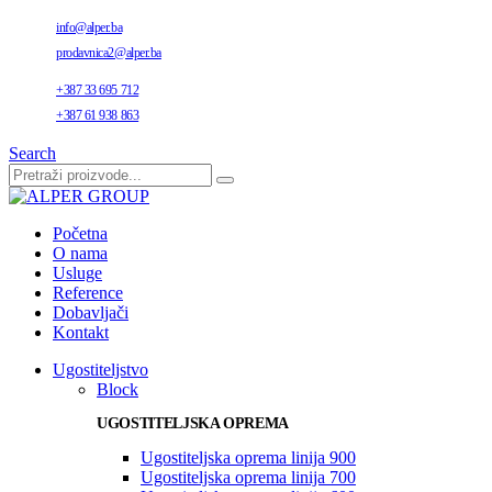
info@alper.ba
prodavnica2@alper.ba
+387 33 695 712
+387 61 938 863
Search
Početna
O nama
Usluge
Reference
Dobavljači
Kontakt
Ugostiteljstvo
Block
UGOSTITELJSKA OPREMA
Ugostiteljska oprema linija 900
Ugostiteljska oprema linija 700