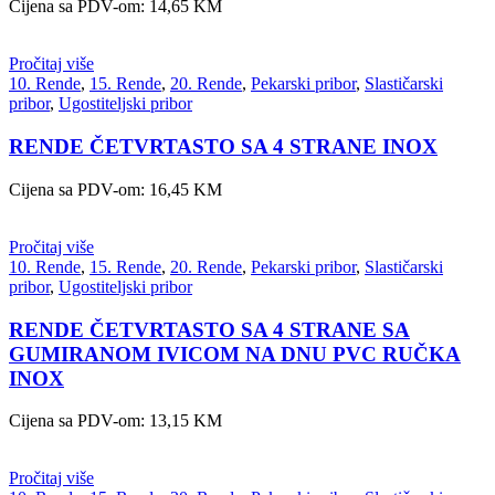
Cijena sa PDV-om:
14,65
KM
Pročitaj više
10. Rende
,
15. Rende
,
20. Rende
,
Pekarski pribor
,
Slastičarski
pribor
,
Ugostiteljski pribor
RENDE ČETVRTASTO SA 4 STRANE INOX
Cijena sa PDV-om:
16,45
KM
Pročitaj više
10. Rende
,
15. Rende
,
20. Rende
,
Pekarski pribor
,
Slastičarski
pribor
,
Ugostiteljski pribor
RENDE ČETVRTASTO SA 4 STRANE SA
GUMIRANOM IVICOM NA DNU PVC RUČKA
INOX
Cijena sa PDV-om:
13,15
KM
Pročitaj više