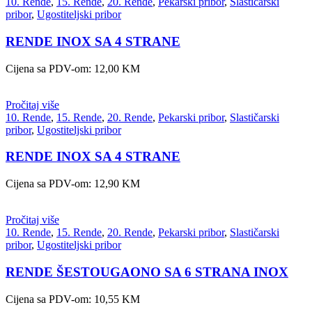
10. Rende
,
15. Rende
,
20. Rende
,
Pekarski pribor
,
Slastičarski
pribor
,
Ugostiteljski pribor
RENDE INOX SA 4 STRANE
Cijena sa PDV-om:
12,00
KM
Pročitaj više
10. Rende
,
15. Rende
,
20. Rende
,
Pekarski pribor
,
Slastičarski
pribor
,
Ugostiteljski pribor
RENDE INOX SA 4 STRANE
Cijena sa PDV-om:
12,90
KM
Pročitaj više
10. Rende
,
15. Rende
,
20. Rende
,
Pekarski pribor
,
Slastičarski
pribor
,
Ugostiteljski pribor
RENDE ŠESTOUGAONO SA 6 STRANA INOX
Cijena sa PDV-om:
10,55
KM