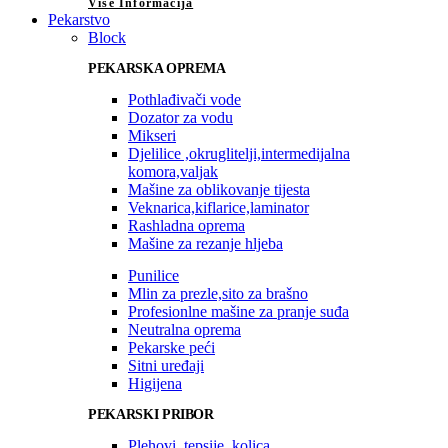
Više Informacija
Pekarstvo
Block
PEKARSKA OPREMA
Pothlađivači vode
Dozator za vodu
Mikseri
Djelilice ,okruglitelji,intermedijalna
komora,valjak
Mašine za oblikovanje tijesta
Veknarica,kiflarice,laminator
Rashladna oprema
Mašine za rezanje hljeba
Punilice
Mlin za prezle,sito za brašno
Profesionlne mašine za pranje suđa
Neutralna oprema
Pekarske peći
Sitni uređaji
Higijena
PEKARSKI PRIBOR
Plehovi, tepsije, kolica