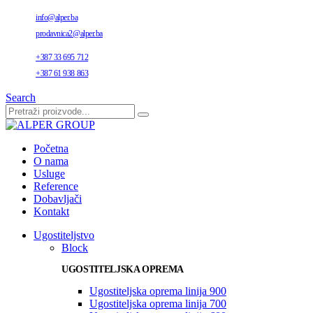
info@alper.ba
prodavnica2@alper.ba
+387 33 695 712
+387 61 938 863
Search
Početna
O nama
Usluge
Reference
Dobavljači
Kontakt
Ugostiteljstvo
Block
UGOSTITELJSKA OPREMA
Ugostiteljska oprema linija 900
Ugostiteljska oprema linija 700