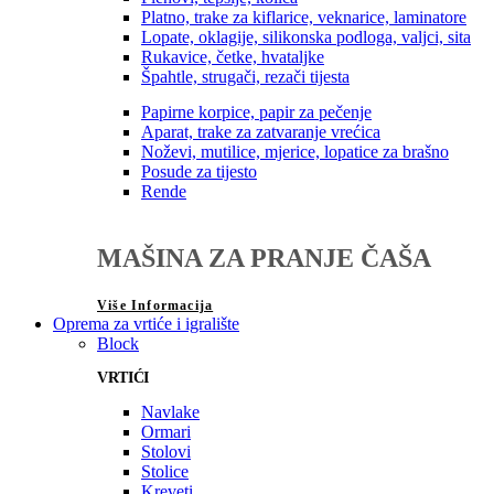
Platno, trake za kiflarice, veknarice, laminatore
Lopate, oklagije, silikonska podloga, valjci, sita
Rukavice, četke, hvataljke
Špahtle, strugači, rezači tijesta
Papirne korpice, papir za pečenje
Aparat, trake za zatvaranje vrećica
Noževi, mutilice, mjerice, lopatice za brašno
Posude za tijesto
Rende
MAŠINA ZA PRANJE ČAŠA
Više Informacija
Oprema za vrtiće i igralište
Block
VRTIĆI
Navlake
Ormari
Stolovi
Stolice
Kreveti