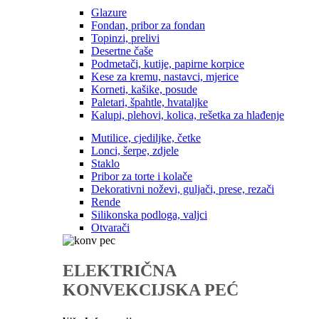
Glazure
Fondan, pribor za fondan
Topinzi, prelivi
Desertne čaše
Podmetači, kutije, papirne korpice
Kese za kremu, nastavci, mjerice
Korneti, kašike, posude
Paletari, špahtle, hvataljke
Kalupi, plehovi, kolica, rešetka za hlađenje
Mutilice, cjediljke, četke
Lonci, šerpe, zdjele
Staklo
Pribor za torte i kolače
Dekorativni noževi, guljači, prese, rezači
Rende
Silikonska podloga, valjci
Otvarači
ELEKTRIČNA
KONVEKCIJSKA PEĆ