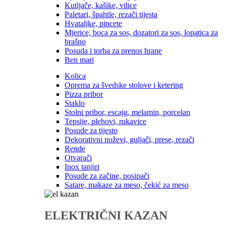
Kutljače, kašike, vilice
Paletari, špahtle, rezači tijesta
Hvataljke, pincete
Mjerice, boca za sos, dozatori za sos, lopatica za
brašno
Posuda i torba za prenos hrane
Ben mari
Kolica
Oprema za švedske stolove i ketering
Pizza pribor
Staklo
Stolni pribor, escajg, melamin, porcelan
Tepsije, plehovi, rukavice
Posude za tijesto
Dekorativni noževi, guljači, prese, rezači
Rende
Otvarači
Inox tanjiri
Posude za začine, posipači
Satare, makaze za meso, čekić za meso
ELEKTRIČNI KAZAN