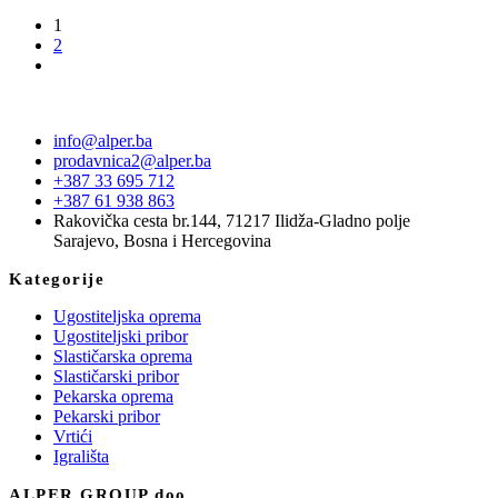
1
2
info@alper.ba
prodavnica2@alper.ba
+387 33 695 712
+387 61 938 863
Rakovička cesta br.144, 71217 Ilidža-Gladno polje
Sarajevo, Bosna i Hercegovina
Kategorije
Ugostiteljska oprema
Ugostiteljski pribor
Slastičarska oprema
Slastičarski pribor
Pekarska oprema
Pekarski pribor
Vrtići
Igrališta
ALPER GROUP doo