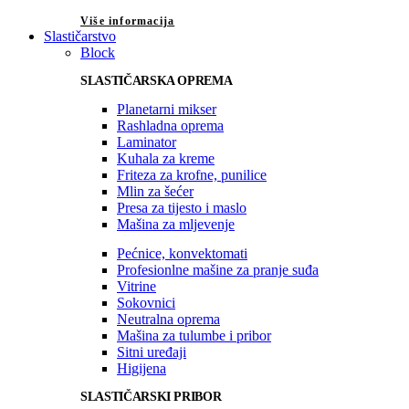
Više informacija
Slastičarstvo
Block
SLASTIČARSKA OPREMA
Planetarni mikser
Rashladna oprema
Laminator
Kuhala za kreme
Friteza za krofne, punilice
Mlin za šećer
Presa za tijesto i maslo
Mašina za mljevenje
Pećnice, konvektomati
Profesionlne mašine za pranje suđa
Vitrine
Sokovnici
Neutralna oprema
Mašina za tulumbe i pribor
Sitni uređaji
Higijena
SLASTIČARSKI PRIBOR