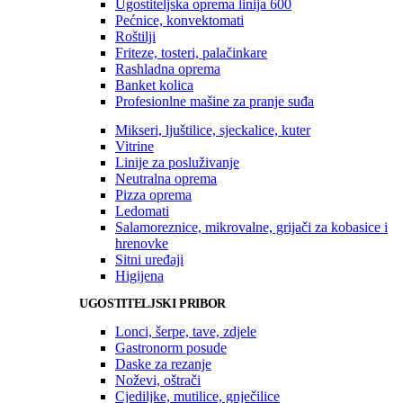
Ugostiteljska oprema linija 600
Pećnice, konvektomati
Roštilji
Friteze, tosteri, palačinkare
Rashladna oprema
Banket kolica
Profesionlne mašine za pranje suđa
Mikseri, ljuštilice, sjeckalice, kuter
Vitrine
Linije za posluživanje
Neutralna oprema
Pizza oprema
Ledomati
Salamoreznice, mikrovalne, grijači za kobasice i
hrenovke
Sitni uređaji
Higijena
UGOSTITELJSKI PRIBOR
Lonci, šerpe, tave, zdjele
Gastronorm posude
Daske za rezanje
Noževi, oštrači
Cjediljke, mutilice, gnječilice