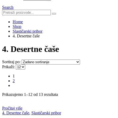
Search
Home
Shop
Slastičarski pribor
4. Desertne čaše
4. Desertne čaše
Sortiraj po:
Prikaži:
1
2
Prikazujemo 1–12 od 13 rezultata
Pročitaj više
4. Desertne čaše
,
Slastičarski pribor