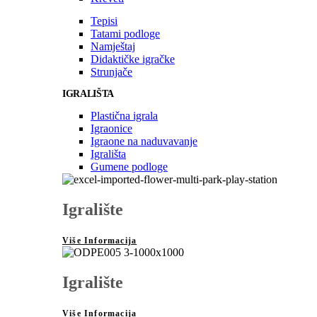
Tepisi
Tatami podloge
Namještaj
Didaktičke igračke
Strunjače
IGRALIŠTA
Plastična igrala
Igraonice
Igraone na naduvavanje
Igrališta
Gumene podloge
Igralište
Više Informacija
Igralište
Više Informacija