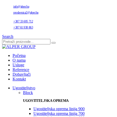
info@alper.ba
prodavnica2@alper.ba
+387 33 695 712
+387 61 938 863
Search
Početna
O nama
Usluge
Reference
Dobavljači
Kontakt
Ugostiteljstvo
Block
UGOSTITELJSKA OPREMA
Ugostiteljska oprema linija 900
Ugostiteljska oprema linija 700