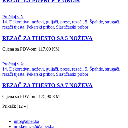
REZAČ ZA POVRĆE V OBLIK
Pročitaj više
14. Dekorativni noževi, guljači, prese, rezači
,
5. Špahtle, strugači,
rezači tijesta
,
Pekarski pribor
,
Slastičarski pribor
REZAČ ZA TIJESTO SA 5 NOŽEVA
Cijena sa PDV-om:
117,00
KM
Pročitaj više
14. Dekorativni noževi, guljači, prese, rezači
,
5. Špahtle, strugači,
rezači tijesta
,
Pekarski pribor
,
Slastičarski pribor
REZAČ ZA TIJESTO SA 7 NOŽEVA
Cijena sa PDV-om:
175,90
KM
Prikaži:
info@alper.ba
prodavnica2@alper.ba