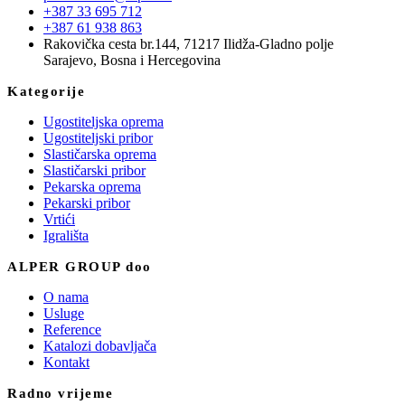
+387 33 695 712
+387 61 938 863
Rakovička cesta br.144, 71217 Ilidža-Gladno polje
Sarajevo, Bosna i Hercegovina
Kategorije
Ugostiteljska oprema
Ugostiteljski pribor
Slastičarska oprema
Slastičarski pribor
Pekarska oprema
Pekarski pribor
Vrtići
Igrališta
ALPER GROUP doo
O nama
Usluge
Reference
Katalozi dobavljača
Kontakt
Radno vrijeme