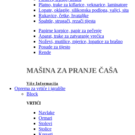
Platno, trake za kiflarice, veknarice, laminatore
Lopate, oklagije, silikonska podloga, valjci, sita
Rukavice, četke, hvataljke
Špahtle, strugači, rezači tijesta
Papirne korpice, papir za pečenje
Aparat, trake za zatvaranje vrećica
Noževi, mutilice, mjerice, lopatice za brašno
Posude za tijesto
Rende
MAŠINA ZA PRANJE ČAŠA
Više Informacija
Oprema za vrtiće i igralište
Block
VRTIĆI
Navlake
Ormari
Stolovi
Stolice
Kreveti