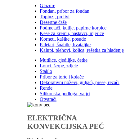
Glazure
Fondan, pribor za fondan
Topinzi, prelivi
Desertne čaše
Podmetači, kutije, papirne korpice
Kese za kremu, nastavci, mjerice
Korneti, kašike, posude
Paletari, špahtle, hvataljke
Kalupi, plehovi, kolica, rešetka za hlađenje
Mutilice, cjediljke, četke
Lonci, šerpe, zdjele
Staklo
Pribor za torte i kolače
Dekorativni noževi, guljači, prese, rezači
Rende
Silikonska podloga, valjci
Otvarači
ELEKTRIČNA
KONVEKCIJSKA PEĆ