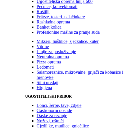
Ugostiteljska oprema linija 600
Pećnice, konvektomati
Roštilji
Friteze, tosteri, palačinkare
Rashladna oprema
Banket kolica
Profesionlne mašine za pranje suđa
Mikseri, ljuštilice, sjeckalice, kuter
Vitrine
Linije za posluživanje
Neutralna oprema
Pizza oprema
Ledomati
Salamoreznice, mikrovalne, grijači za kobasice i
hrenovke
Sitni uređaji
Higijena
UGOSTITELJSKI PRIBOR
Lonci, šerpe, tave, zdjele
Gastronorm posude
Daske za rezanje
Noževi, oštrači
Cjediljke, mutilice, gnječilice