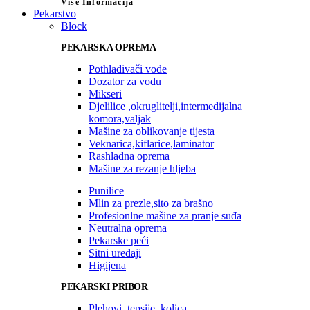
Više Informacija
Pekarstvo
Block
PEKARSKA OPREMA
Pothlađivači vode
Dozator za vodu
Mikseri
Djelilice ,okruglitelji,intermedijalna
komora,valjak
Mašine za oblikovanje tijesta
Veknarica,kiflarice,laminator
Rashladna oprema
Mašine za rezanje hljeba
Punilice
Mlin za prezle,sito za brašno
Profesionlne mašine za pranje suđa
Neutralna oprema
Pekarske peći
Sitni uređaji
Higijena
PEKARSKI PRIBOR
Plehovi, tepsije, kolica