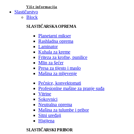
Više informacija
Slastičarstvo
Block
SLASTIČARSKA OPREMA
Planetarni mikser
Rashladna oprema
Laminator
Kuhala za kreme
Friteza za krofne, punilice
Mlin za šećer
Presa za tijesto i maslo
Mašina za mljevenje
Pećnice, konvektomati
Profesionlne mašine za pranje suđa
Vitrine
Sokovnici
Neutralna oprema
Mašina za tulumbe i pribor
Sitni uređaji
Higijena
SLASTIČARSKI PRIBOR