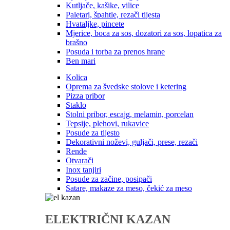
Kutljače, kašike, vilice
Paletari, špahtle, rezači tijesta
Hvataljke, pincete
Mjerice, boca za sos, dozatori za sos, lopatica za
brašno
Posuda i torba za prenos hrane
Ben mari
Kolica
Oprema za švedske stolove i ketering
Pizza pribor
Staklo
Stolni pribor, escajg, melamin, porcelan
Tepsije, plehovi, rukavice
Posude za tijesto
Dekorativni noževi, guljači, prese, rezači
Rende
Otvarači
Inox tanjiri
Posude za začine, posipači
Satare, makaze za meso, čekić za meso
ELEKTRIČNI KAZAN