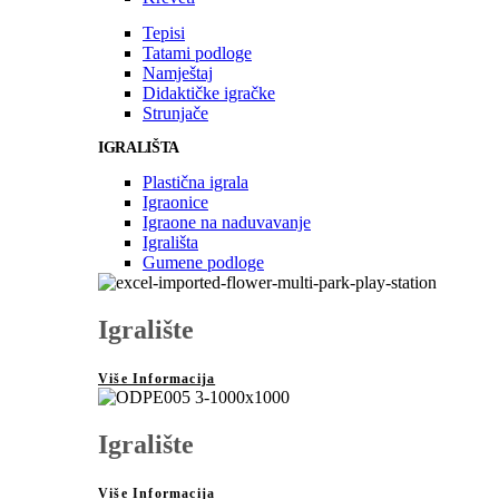
Tepisi
Tatami podloge
Namještaj
Didaktičke igračke
Strunjače
IGRALIŠTA
Plastična igrala
Igraonice
Igraone na naduvavanje
Igrališta
Gumene podloge
Igralište
Više Informacija
Igralište
Više Informacija