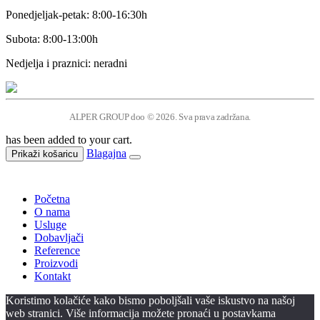
Ponedjeljak-petak: 8:00-16:30h
Subota: 8:00-13:00h
Nedjelja i praznici: neradni
ALPER GROUP doo © 2026. Sva prava zadržana.
has been added to your cart.
Blagajna
Prikaži košaricu
Početna
O nama
Usluge
Dobavljači
Reference
Proizvodi
Kontakt
Koristimo kolačiće kako bismo poboljšali vaše iskustvo na našoj
web stranici. Više informacija možete pronaći u postavkama