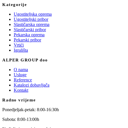
Kategorije
Ugostiteljska oprema
Ugostiteljski pribor
Slastičarska oprema
Slastičarski pribor
Pekarska oprema
Pekarski pribor
Vrtići
Igrališta
ALPER GROUP doo
O nama
Usluge
Reference
Katalozi dobavljača
Kontakt
Radno vrijeme
Ponedjeljak-petak: 8:00-16:30h
Subota: 8:00-13:00h