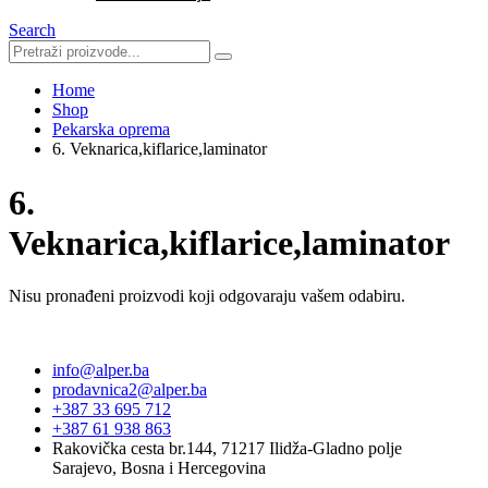
Search
Home
Shop
Pekarska oprema
6. Veknarica,kiflarice,laminator
6.
Veknarica,kiflarice,laminator
Nisu pronađeni proizvodi koji odgovaraju vašem odabiru.
info@alper.ba
prodavnica2@alper.ba
+387 33 695 712
+387 61 938 863
Rakovička cesta br.144, 71217 Ilidža-Gladno polje
Sarajevo, Bosna i Hercegovina