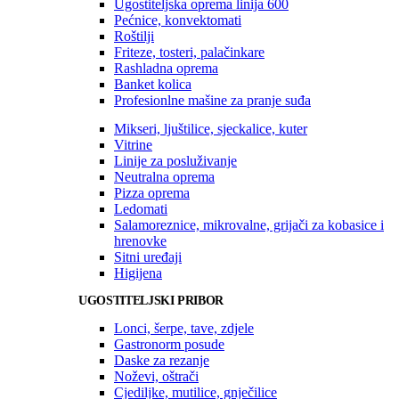
Ugostiteljska oprema linija 600
Pećnice, konvektomati
Roštilji
Friteze, tosteri, palačinkare
Rashladna oprema
Banket kolica
Profesionlne mašine za pranje suđa
Mikseri, ljuštilice, sjeckalice, kuter
Vitrine
Linije za posluživanje
Neutralna oprema
Pizza oprema
Ledomati
Salamoreznice, mikrovalne, grijači za kobasice i
hrenovke
Sitni uređaji
Higijena
UGOSTITELJSKI PRIBOR
Lonci, šerpe, tave, zdjele
Gastronorm posude
Daske za rezanje
Noževi, oštrači
Cjediljke, mutilice, gnječilice