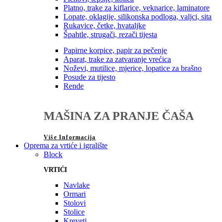
Platno, trake za kiflarice, veknarice, laminatore
Lopate, oklagije, silikonska podloga, valjci, sita
Rukavice, četke, hvataljke
Špahtle, strugači, rezači tijesta
Papirne korpice, papir za pečenje
Aparat, trake za zatvaranje vrećica
Noževi, mutilice, mjerice, lopatice za brašno
Posude za tijesto
Rende
MAŠINA ZA PRANJE ČAŠA
Više Informacija
Oprema za vrtiće i igralište
Block
VRTIĆI
Navlake
Ormari
Stolovi
Stolice
Kreveti