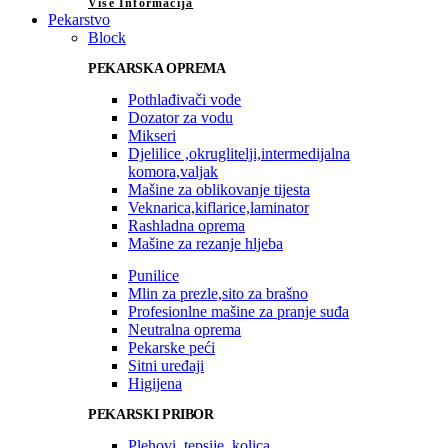
Više Informacija
Pekarstvo
Block
PEKARSKA OPREMA
Pothlađivači vode
Dozator za vodu
Mikseri
Djelilice ,okruglitelji,intermedijalna
komora,valjak
Mašine za oblikovanje tijesta
Veknarica,kiflarice,laminator
Rashladna oprema
Mašine za rezanje hljeba
Punilice
Mlin za prezle,sito za brašno
Profesionlne mašine za pranje suđa
Neutralna oprema
Pekarske peći
Sitni uređaji
Higijena
PEKARSKI PRIBOR
Plehovi, tepsije, kolica