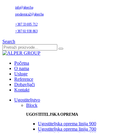
info@alper.ba
prodavnica2@alper.ba
+387 33 695 712
+387 61 938 863
Search
Početna
O nama
Usluge
Reference
Dobavljači
Kontakt
Ugostiteljstvo
Block
UGOSTITELJSKA OPREMA
Ugostiteljska oprema linija 900
Ugostiteljska oprema linija 700