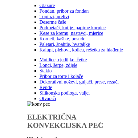
Glazure
Fondan, pribor za fondan
Topinzi, prelivi
Desertne čaše
Podmetači, kutije, papirne korpice
Kese za kremu, nastavci, mjerice
Korneti, kašike, posude
Paletari, špahtle, hvataljke
Kalupi, plehovi, kolica, rešetka za hlađenje
Mutilice, cjediljke, četke
Lonci, šerpe, zdjele
Staklo
Pribor za torte i kolače
Dekorativni noževi, guljači, prese, rezači
Rende
Silikonska podloga, valjci
Otvarači
ELEKTRIČNA
KONVEKCIJSKA PEĆ