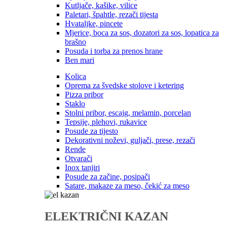
Kutljače, kašike, vilice
Paletari, špahtle, rezači tijesta
Hvataljke, pincete
Mjerice, boca za sos, dozatori za sos, lopatica za
brašno
Posuda i torba za prenos hrane
Ben mari
Kolica
Oprema za švedske stolove i ketering
Pizza pribor
Staklo
Stolni pribor, escajg, melamin, porcelan
Tepsije, plehovi, rukavice
Posude za tijesto
Dekorativni noževi, guljači, prese, rezači
Rende
Otvarači
Inox tanjiri
Posude za začine, posipači
Satare, makaze za meso, čekić za meso
ELEKTRIČNI KAZAN