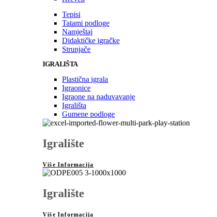
Tepisi
Tatami podloge
Namještaj
Didaktičke igračke
Strunjače
IGRALIŠTA
Plastična igrala
Igraonice
Igraone na naduvavanje
Igrališta
Gumene podloge
Igralište
Više Informacija
Igralište
Više Informacija