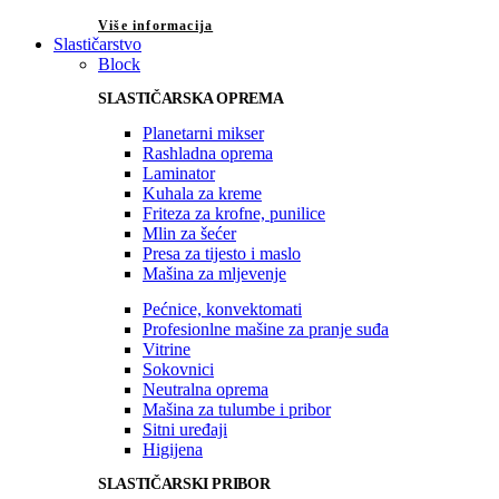
Više informacija
Slastičarstvo
Block
SLASTIČARSKA OPREMA
Planetarni mikser
Rashladna oprema
Laminator
Kuhala za kreme
Friteza za krofne, punilice
Mlin za šećer
Presa za tijesto i maslo
Mašina za mljevenje
Pećnice, konvektomati
Profesionlne mašine za pranje suđa
Vitrine
Sokovnici
Neutralna oprema
Mašina za tulumbe i pribor
Sitni uređaji
Higijena
SLASTIČARSKI PRIBOR