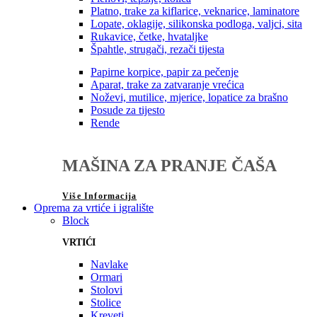
Platno, trake za kiflarice, veknarice, laminatore
Lopate, oklagije, silikonska podloga, valjci, sita
Rukavice, četke, hvataljke
Špahtle, strugači, rezači tijesta
Papirne korpice, papir za pečenje
Aparat, trake za zatvaranje vrećica
Noževi, mutilice, mjerice, lopatice za brašno
Posude za tijesto
Rende
MAŠINA ZA PRANJE ČAŠA
Više Informacija
Oprema za vrtiće i igralište
Block
VRTIĆI
Navlake
Ormari
Stolovi
Stolice
Kreveti