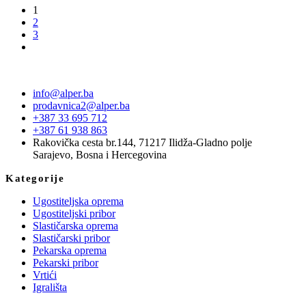
1
2
3
info@alper.ba
prodavnica2@alper.ba
+387 33 695 712
+387 61 938 863
Rakovička cesta br.144, 71217 Ilidža-Gladno polje
Sarajevo, Bosna i Hercegovina
Kategorije
Ugostiteljska oprema
Ugostiteljski pribor
Slastičarska oprema
Slastičarski pribor
Pekarska oprema
Pekarski pribor
Vrtići
Igrališta