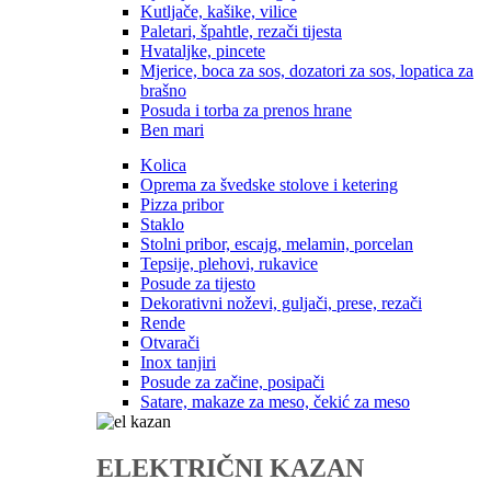
Kutljače, kašike, vilice
Paletari, špahtle, rezači tijesta
Hvataljke, pincete
Mjerice, boca za sos, dozatori za sos, lopatica za
brašno
Posuda i torba za prenos hrane
Ben mari
Kolica
Oprema za švedske stolove i ketering
Pizza pribor
Staklo
Stolni pribor, escajg, melamin, porcelan
Tepsije, plehovi, rukavice
Posude za tijesto
Dekorativni noževi, guljači, prese, rezači
Rende
Otvarači
Inox tanjiri
Posude za začine, posipači
Satare, makaze za meso, čekić za meso
ELEKTRIČNI KAZAN