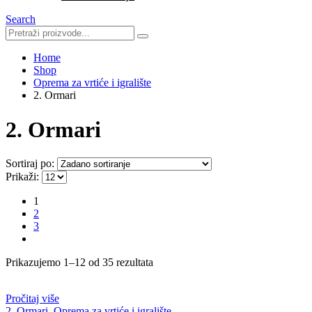
Search
Home
Shop
Oprema za vrtiće i igralište
2. Ormari
2. Ormari
Sortiraj po:
Prikaži:
1
2
3
Prikazujemo 1–12 od 35 rezultata
Pročitaj više
2. Ormari
,
Oprema za vrtiće i igralište