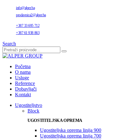
info@alper.ba
prodavnica2@alper.ba
+387 33 695 712
+387 61 938 863
Search
Početna
O nama
Usluge
Reference
Dobavljači
Kontakt
Ugostiteljstvo
Block
UGOSTITELJSKA OPREMA
Ugostiteljska oprema linija 900
Ugostiteljska oprema linija 700