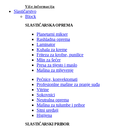
Više informacija
Slastičarstvo
Block
SLASTIČARSKA OPREMA
Planetarni mikser
Rashladna oprema
Laminator
Kuhala za kreme
Friteza za krofne, punilice
Mlin za šećer
Presa za tijesto i maslo
Mašina za mljevenje
Pećnice, konvektomati
Profesionlne mašine za pranje suđa
Vitrine
Sokovnici
Neutralna oprema
Mašina za tulumbe i pribor
Sitni uređaji
Higijena
SLASTIČARSKI PRIBOR