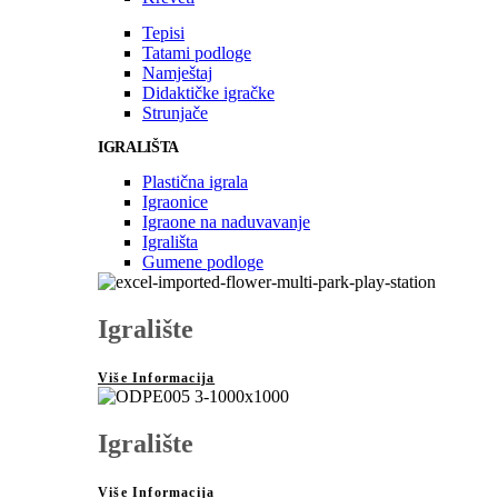
Tepisi
Tatami podloge
Namještaj
Didaktičke igračke
Strunjače
IGRALIŠTA
Plastična igrala
Igraonice
Igraone na naduvavanje
Igrališta
Gumene podloge
Igralište
Više Informacija
Igralište
Više Informacija