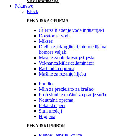
Više Informacija
Pekarstvo
Block
PEKARSKA OPREMA
Čiler za hlađenje vode industrijski
Dozator za vodu
Mikseri
Djelilice ,okruglitelji,intermedijalna
komora,valjak
Mašine za oblikovanje tijesta
Veknarica,kiflarice,laminator
Rashladna oprema
Mašine za rezanje hljeba
Punilice
Mlin za prezle,sito za brašno
Profesionlne mašine za pranje suđa
Neutralna oprema
Pekarske peći
Sitni uređaji
Higijena
PEKARSKI PRIBOR
Plehovi, tepsije, kolica