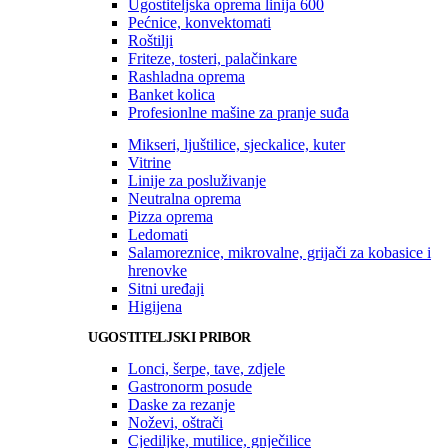
Ugostiteljska oprema linija 600
Pećnice, konvektomati
Roštilji
Friteze, tosteri, palačinkare
Rashladna oprema
Banket kolica
Profesionlne mašine za pranje suđa
Mikseri, ljuštilice, sjeckalice, kuter
Vitrine
Linije za posluživanje
Neutralna oprema
Pizza oprema
Ledomati
Salamoreznice, mikrovalne, grijači za kobasice i
hrenovke
Sitni uređaji
Higijena
UGOSTITELJSKI PRIBOR
Lonci, šerpe, tave, zdjele
Gastronorm posude
Daske za rezanje
Noževi, oštrači
Cjediljke, mutilice, gnječilice