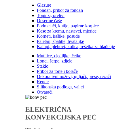
Glazure
Fondan, pribor za fondan
Topinzi, prelivi
Desertne čaše
Podmetači, kutije, papirne korpice
Kese za kremu, nastavci, mjerice
Korneti, kašike, posude
Paletari, špahtle, hvataljke
Kalupi, plehovi, kolica, rešetka za hlađenje
Mutilice, cjediljke, četke
Lonci, šerpe, zdjele
Staklo
Pribor za torte i kolače
Dekorativni noževi, guljači, prese, rezači
Rende
Silikonska podloga, valjci
Otvarači
ELEKTRIČNA
KONVEKCIJSKA PEĆ