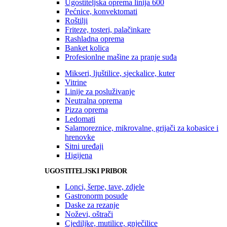
Ugostiteljska oprema linija 600
Pećnice, konvektomati
Roštilji
Friteze, tosteri, palačinkare
Rashladna oprema
Banket kolica
Profesionlne mašine za pranje suđa
Mikseri, ljuštilice, sjeckalice, kuter
Vitrine
Linije za posluživanje
Neutralna oprema
Pizza oprema
Ledomati
Salamoreznice, mikrovalne, grijači za kobasice i
hrenovke
Sitni uređaji
Higijena
UGOSTITELJSKI PRIBOR
Lonci, šerpe, tave, zdjele
Gastronorm posude
Daske za rezanje
Noževi, oštrači
Cjediljke, mutilice, gnječilice