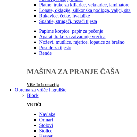
Platno, trake za kiflarice, veknarice, laminatore
Lopate, oklagije, silikonska podloga, valjci, sita
Rukavice, četke, hvataljke
Špahtle, strugači, rezači tijesta
Papirne korpice, papir za pečenje
Aparat, trake za zatvaranje vrećica
Noževi, mutilice, mjerice, lopatice za brašno
Posude za tijesto
Rende
MAŠINA ZA PRANJE ČAŠA
Više Informacija
Oprema za vrtiće i igralište
Block
VRTIĆI
Navlake
Ormari
Stolovi
Stolice
Kreveti