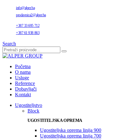
info@alper.ba
prodavnica2@alper.ba
+387 33 695 712
+387 61 938 863
Search
Početna
O nama
Usluge
Reference
Dobavljači
Kontakt
Ugostiteljstvo
Block
UGOSTITELJSKA OPREMA
Ugostiteljska oprema linija 900
Ugostiteljska oprema linija 700