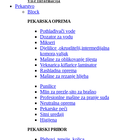
Više Informacija
Pekarstvo
Block
PEKARSKA OPREMA
Pothlađivači vode
Dozator za vodu
Mikseri
Djelilice ,okruglitelji,intermedijalna
komora,valjak
Mašine za oblikovanje tijesta
Veknarica,kiflarice,laminator
Rashladna oprema
Mašine za rezanje hljeba
Punilice
Mlin za prezle,sito za brašno
Profesionlne mašine za pranje suđa
Neutralna oprema
Pekarske peći
Sitni uređaji
Higijena
PEKARSKI PRIBOR
Plehovi, tepsije, kolica