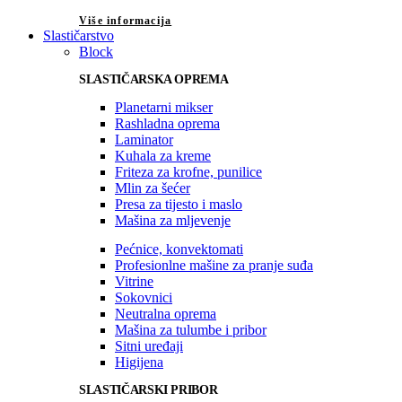
Više informacija
Slastičarstvo
Block
SLASTIČARSKA OPREMA
Planetarni mikser
Rashladna oprema
Laminator
Kuhala za kreme
Friteza za krofne, punilice
Mlin za šećer
Presa za tijesto i maslo
Mašina za mljevenje
Pećnice, konvektomati
Profesionlne mašine za pranje suđa
Vitrine
Sokovnici
Neutralna oprema
Mašina za tulumbe i pribor
Sitni uređaji
Higijena
SLASTIČARSKI PRIBOR