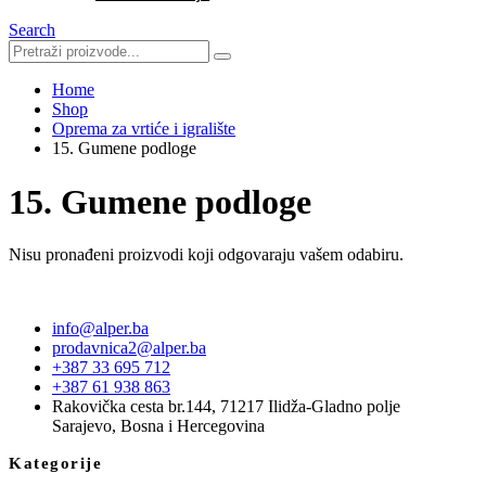
Search
Home
Shop
Oprema za vrtiće i igralište
15. Gumene podloge
15. Gumene podloge
Nisu pronađeni proizvodi koji odgovaraju vašem odabiru.
info@alper.ba
prodavnica2@alper.ba
+387 33 695 712
+387 61 938 863
Rakovička cesta br.144, 71217 Ilidža-Gladno polje
Sarajevo, Bosna i Hercegovina
Kategorije