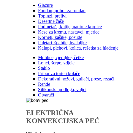
Glazure
Fondan, pribor za fondan
Topinzi, prelivi
Desertne čaše
Podmetači, kutije, papirne korpice
Kese za kremu, nastavci, mjerice
Korneti, kašike, posude
Paletari, špahtle, hvataljke
Kalupi, plehovi, kolica, rešetka za hlađenje
Mutilice, cjediljke, četke
Lonci, šerpe, zdjele
Staklo
Pribor za torte i kolače
Dekorativni noževi, guljači, prese, rezači
Rende
Silikonska podloga, valjci
Otvarači
ELEKTRIČNA
KONVEKCIJSKA PEĆ