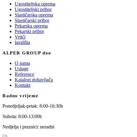
Ugostiteljska oprema
Ugostiteljski pribor
Slastičarska oprema
Slastičarski pribor
Pekarska oprema
Pekarski pribor
Vrtići
Igrališta
ALPER GROUP doo
O nama
Usluge
Reference
Katalozi dobavljača
Kontakt
Radno vrijeme
Ponedjeljak-petak: 8:00-16:30h
Subota: 8:00-13:00h
Nedjelja i praznici: neradni