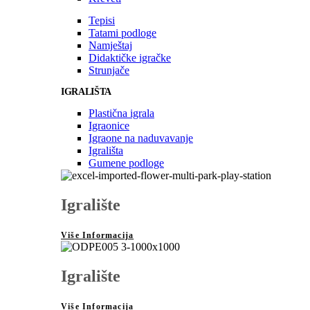
Tepisi
Tatami podloge
Namještaj
Didaktičke igračke
Strunjače
IGRALIŠTA
Plastična igrala
Igraonice
Igraone na naduvavanje
Igrališta
Gumene podloge
Igralište
Više Informacija
Igralište
Više Informacija