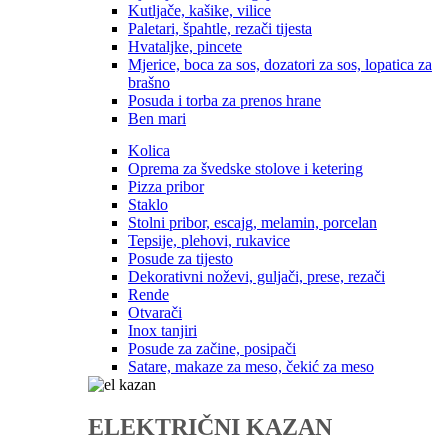
Kutljače, kašike, vilice
Paletari, špahtle, rezači tijesta
Hvataljke, pincete
Mjerice, boca za sos, dozatori za sos, lopatica za
brašno
Posuda i torba za prenos hrane
Ben mari
Kolica
Oprema za švedske stolove i ketering
Pizza pribor
Staklo
Stolni pribor, escajg, melamin, porcelan
Tepsije, plehovi, rukavice
Posude za tijesto
Dekorativni noževi, guljači, prese, rezači
Rende
Otvarači
Inox tanjiri
Posude za začine, posipači
Satare, makaze za meso, čekić za meso
ELEKTRIČNI KAZAN